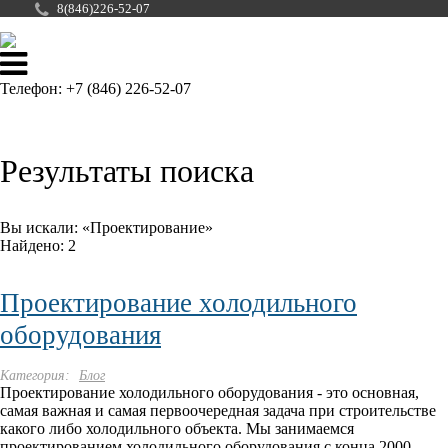
8(846)226-52-07
Телефон: +7 (846) 226-52-07
О компании
Результаты поиска
Сотрудничество
Услуги
Вы искали:
Проектирование
Найдено: 2
Каталог
Проектирование холодильного
Галерея
оборудования
Блог
Категория:
Блог
Контакты
Проектирование холодильного оборудования - это основная,
самая важная и самая первоочередная задача при строительстве
какого либо холодильного объекта. Мы занимаемся
проектированием холодильного оборудования с конца 2000