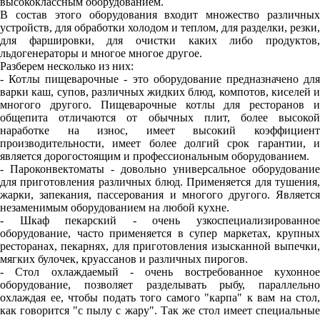
высококлассным оборудованием.
В состав этого оборудования входит множество различных
устройств, для обработки холодом и теплом, для разделки, резки,
для фаршировки, для очистки каких либо продуктов,
льдогенераторы и многое многое другое.
Разберем несколько из них:
- Котлы пищеварочные - это оборудование предназначено для
варки каш, супов, различных жидких блюд, компотов, киселей и
многого другого. Пищеварочные котлы для ресторанов и
общепита отличаются от обычных плит, более высокой
наработке на износ, имеет высокий коэффициент
производительности, имеет более долгий срок гарантии, и
является дорогостоящим и профессиональным оборудованием.
- Пароконвектоматы - довольно универсальное оборудование
для приготовления различных блюд. Применяется для тушения,
жарки, запекания, пассерования и многого другого. Является
незаменимым оборудованием на любой кухне.
- Шкаф пекарский - очень узкоспециализированное
оборудование, часто применяется в супер маркетах, крупных
ресторанах, пекарнях, для приготовления изысканной выпечки,
мягких булочек, круассанов и различных пирогов.
- Стол охлаждаемый - очень востребованное кухонное
оборудование, позволяет разделывать рыбу, параллельно
охлаждая ее, чтобы подать того самого "карпа" к вам на стол,
как говорится "с пылу с жару". Так же стол имеет специальные