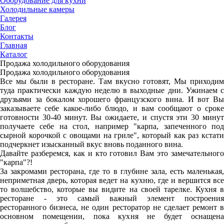
Оборудование для кухни
Холодильные камеры
Галерея
Блог
Контакты
Главная
Каталог
Продажа холодильного оборудования
Продажа холодильного оборудования
Все мы были в ресторане. Там вкусно готовят, Мы приходим
туда практически каждую неделю в выходные дни. Ужинаем с
друзьями за бокалом хорошего французского вина. И вот Вы
заказываете себе какое-либо блюдо, и вам сообщают о сроке
готовности 30-40 минут. Вы ожидаете, и спустя эти 30 минут
получаете себе на стол, например "карпа, запеченного под
сырной корочкой с овощами на гриле", который как раз кстати
подчеркнет изысканный вкус вновь поданного вина.
Давайте разберемся, как и кто готовил Вам это замечательного
"карпа"?!
За закромами ресторана, где то в глубине зала, есть маленькая,
неприметная дверь, которая ведет на кухню, где и вершится все
то волшебство, которые вы видите на своей тарелке. Кухня в
ресторане - это самый важный элемент построения
ресторанного бизнеса, не один ресторатор не сделает ремонт в
основном помещении, пока кухня не будет оснащена